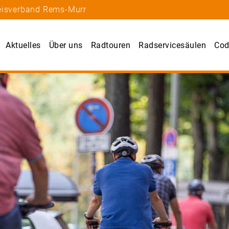
reisverband Rems-Murr
Aktuelles
Über uns
Radtouren
Radservicesäulen
Cod