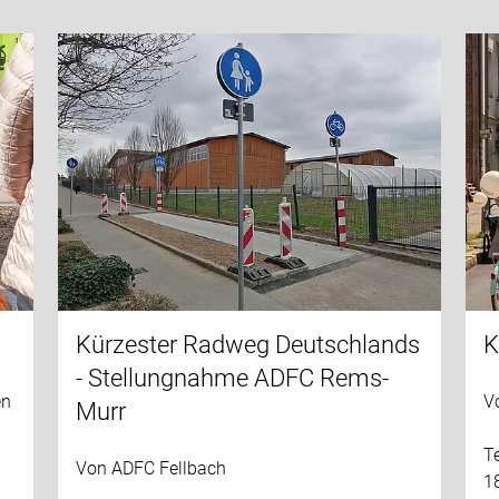
Kürzester Radweg Deutschlands
K
- Stellungnahme ADFC Rems-
en
V
Murr
T
Von ADFC Fellbach
1