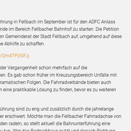
führung in Fellbach im September ist für den ADFC Anlass
ende im Bereich Fellbacher Bahnhof zu starten. Die Petition
den Gemeinderat der Stadt Fellbach auf, umgehend auf diese
e Abhilfe zu schaffen.
.it/Qm4TP2GFJj
der Vergangenheit schon mehrfach auf die
sen. Es gab schon früher im Kreuzungsbereich Unfälle mit
dramatischen Folgen. Die Fahrradverbände bieten auch
 eine praktikable Lösung zu finden, bevor es zu weiteren
ührung sind zu eng und zusätzlich durch die jahrelange
rer erschwert. Möchte man die Fellbacher Fahrradachse von
n radeln, so stellt aktuell die Bahnunterführung eine
r zu tun. Wer das Radparkhaus nutzt und danach Richtung